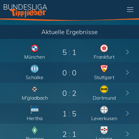
BUNDESLIGA
Aktuelle Ergebnisse
5
:
1
München
Frankfurt
0
:
0
Schalke
Stuttgart
0
:
2
M'gladbach
Dortmund
1
:
5
Hertha
Leverkusen
2
:
1
Bremen
Leipzig