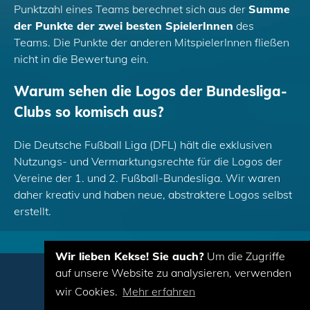
Punktzahl eines Teams berechnet sich aus der
Summe
der Punkte der zwei besten SpielerInnen
des
Teams. Die Punkte der anderen MitspielerInnen fließen
nicht in die Bewertung ein.
Warum sehen die Logos der Bundesliga-
Clubs so komisch aus?
Die Deutsche Fußball Liga (DFL) hält die exklusiven
Nutzungs- und Vermarktungsrechte für die Logos der
Vereine der 1. und 2. Fußball-Bundesliga. Wir waren
daher kreativ und haben neue, abstraktere Logos selbst
erstellt.
Wir lieben Kekse! Sie auch?
Um die Zugriffe
auf unsere Website zu analysieren, verwenden
Impressum
·
Datenschutz
wir Cookies.
Mehr erfahren
made with ❤ by
aimcom