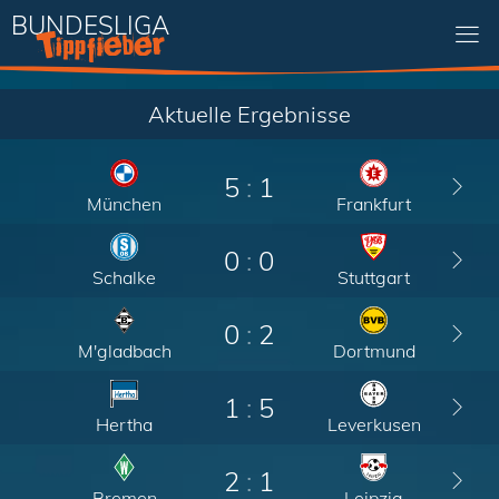
BUNDESLIGA
Aktuelle Ergebnisse
5
:
1
München
Frankfurt
0
:
0
Schalke
Stuttgart
0
:
2
M'gladbach
Dortmund
1
:
5
Hertha
Leverkusen
2
:
1
Bremen
Leipzig